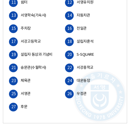
11
쉼터
12
서영유치원
13
서영학숙(기숙사)
14
자동차관
15
주차장
16
전일관
17
서강고등학교
18
설립자훈석
19
설립자 동상과 기념비
20
S-SQUARE
21
숭문관(수월학사)
22
서강중학교
23
체육관
24
대운동장
25
서영관
26
우정관
27
후문