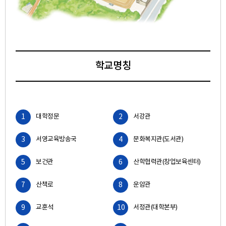
학교명칭
1
대학정문
2
서강관
3
서영교육방송국
4
문화복지관(도서관)
5
보건관
6
산학협력관(창업보육센터)
7
산책로
8
운암관
9
교훈석
10
서정관(대학본부)