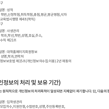
영구
일명 : 성적
: 학번,신청학점,취득학점,총점,평균,평균평점,석차
등교육법시행령 제4조(학칙)
영구
일명 : 사생관리
 학과,학년,학번,성명,호실,주소,
생수칙 제21조
파일명 : 대학홈페이지회원정보
: 성명,학과,연락처
인정보보호법 제15조(개인정보의수집.이용) 2년 재동의
인정보의 처리 및 보유 기간)
 원칙적으로 개인정보의 처리목적이 달성되면 지체없이 파기합니다. 단, 다음의 
일명 : 입학생관리
 모집차수,지원전형,수험번호,성명,주민등록번호,