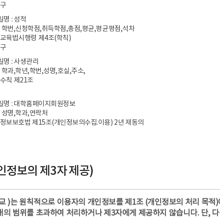
영구
일명 : 성적
: 학번,신청학점,취득학점,총점,평균,평균평점,석차
등교육법시행령 제4조(학칙)
영구
일명 : 사생관리
 학과,학년,학번,성명,호실,주소,
생수칙 제21조
파일명 : 대학홈페이지회원정보
: 성명,학과,연락처
인정보보호법 제15조(개인정보의수집.이용) 2년 재동의
인정보의 제3자 제공)
교 )는 원칙적으로 이용자의 개인정보를 제1조 (개인정보의 처리 목적
래의 범위를 초과하여 처리하거나 제3자에게 제공하지 않습니다. 단, 