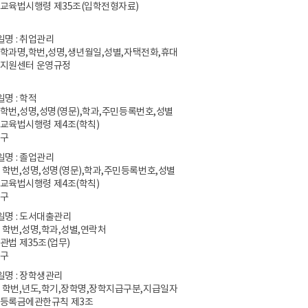
등교육법시행령 제35조(입학전형자료)
일명 : 취업관리
 학과명,학번,성명,생년월일,성별,자택전화,휴대
업지원센터 운영규정
일명 : 학적
 학번,성명,성명(영문),학과,주민등록번호,성별
등교육법시행령 제4조(학칙)
영구
일명 : 졸업관리
: 학번,성명,성명(영문),학과,주민등록번호,성별
등교육법시행령 제4조(학칙)
영구
파일명 : 도서대출관리
: 학번,성명,학과,성별,연락처
관법 제35조(업무)
영구
일명 : 장학생관리
: 학번,년도,학기,장학명,장학지급구분,지급일자
학등록금에관한규칙 제3조