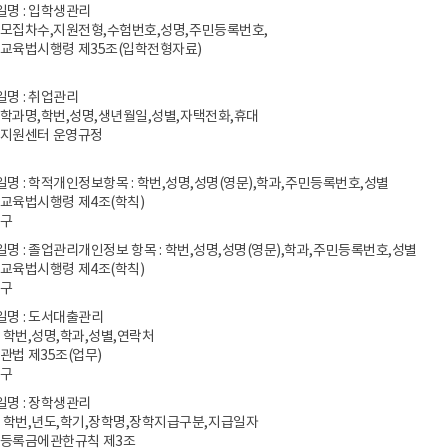
일명 : 입학생관리
 모집차수,지원전형,수험번호,성명,주민등록번호,
등교육법시행령 제35조(입학전형자료)
일명 : 취업관리
 학과명,학번,성명,생년월일,성별,자택전화,휴대
업지원센터 운영규정
파일명 : 학적개인정보항목 : 학번,성명,성명(영문),학과,주민등록번호,성별
등교육법시행령 제4조(학칙)
영구
파일명 : 졸업관리개인정보 항목 : 학번,성명,성명(영문),학과,주민등록번호,성별
등교육법시행령 제4조(학칙)
영구
파일명 : 도서대출관리
: 학번,성명,학과,성별,연락처
관법 제35조(업무)
영구
일명 : 장학생관리
: 학번,년도,학기,장학명,장학지급구분,지급일자
학등록금에관한규칙 제3조