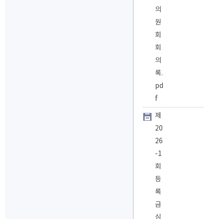
의
원
회
회
의
록.
pd
f
제
20
26
-1
회
등
록
금
심