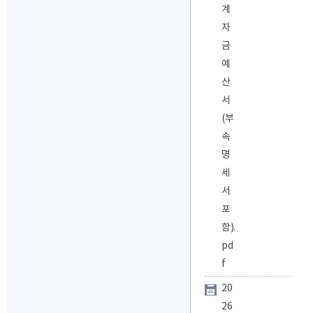
계
자
금
예
산
서
(부
속
명
세
서
포
함).
pd
f
20
26