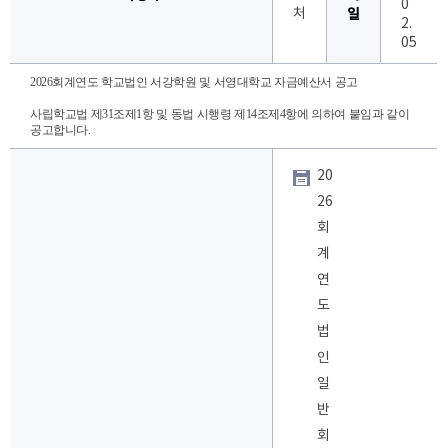
0
처
일
2.
05
2026회계연도 학교법인 서강학원 및 서영대학교 자금예산서 공고
사립학교법 제31조제1항 및 동법 시행령 제14조제4항에 의하여 붙임과 같이
공고합니다.
20
26
회
계
연
도
법
인
일
반
회