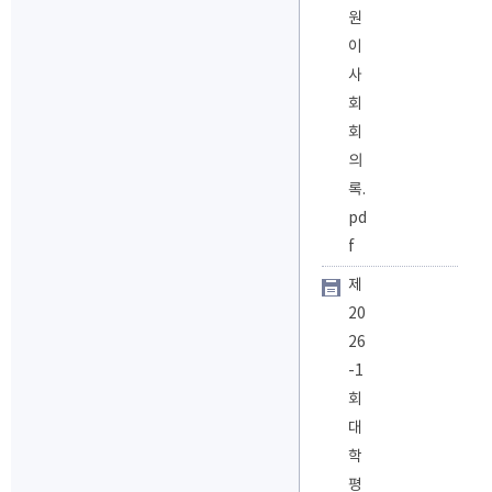
원
이
사
회
회
의
록.
pd
f
제
20
26
-1
회
대
학
평