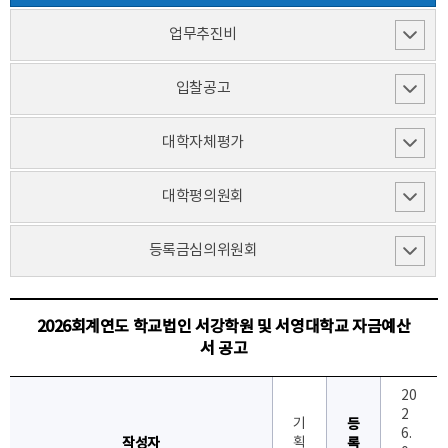
업무추진비
입찰공고
대학자체평가
대학평의원회
등록금심의위원회
2026회계연도 학교법인 서강학원 및 서영대학교 자금예산
서 공고
20
2
기
등
6.
작성자
획
록