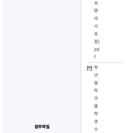
속
명
세
서
포
함).
pd
f
학
년
별
학
과
별
학
생
첨부파일
수