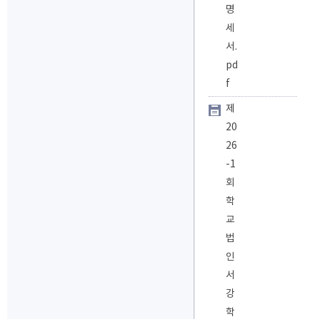
명
세
서.
pd
f
제
20
26
-1
회
학
교
법
인
서
강
학