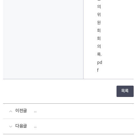
의
위
원
회
회
의
록.
pd
f
목록
이전글
2025회계연도 학교법인 서강학원 제1회 추가경정자금예
다음글
2025회계연도 서영대학교산학협력단 제1회 추가경정 현