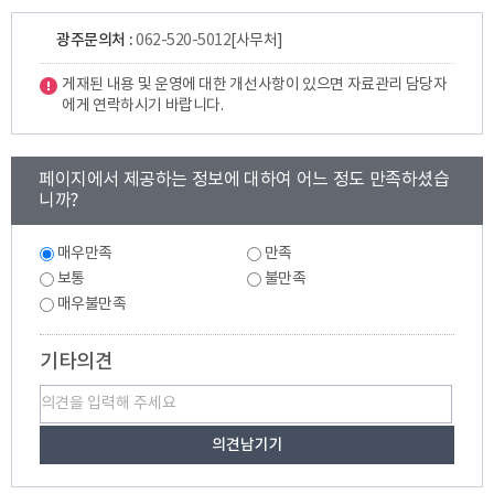
광주문의처 :
062-520-5012
[사무처]
게재된 내용 및 운영에 대한 개선사항이 있으면 자료관리 담당자
에게 연락하시기 바랍니다.
콘
페이지에서 제공하는 정보에 대하여 어느 정도 만족하셨습
텐
니까?
츠
만
만
족
매우만족
만족
족
도
도
보통
불만족
조
조
매우불만족
사
사
기타의견