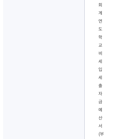
회
계
연
도
학
교
비
세
입
세
출
자
금
예
산
서
(부