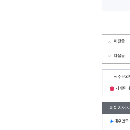
이전글
다음글
광주문의처
게재된 
콘
페이지에서
텐
츠
만
만
매우만족
족
족
도