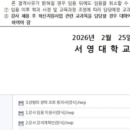
3.성범죄 경력 조회 동의서(양식).hwp
1.강사 임용 지원서(양식).hwp
2.강사 강의계획안(양식).hwp