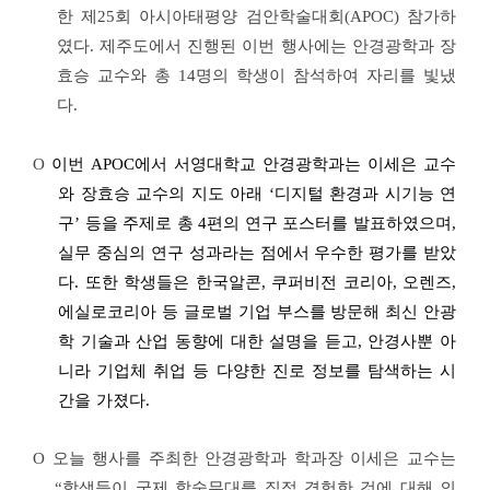
한 제
25
회 아시아태평양 검안학술대회
(APOC)
참가하
였다
.
제주도에서 진행된 이번 행사에는 안경광학과 장
효승 교수와 총
14
명의 학생이 참석하여 자리를 빛냈
다
.
O
이번 APOC에서 서영대학교 안경광학과는 이세은 교수
와 장효승 교수의 지도 아래 ‘디지털 환경과 시기능 연
구’ 등을 주제로 총 4편의 연구 포스터를 발표하였으며,
실무 중심의 연구 성과라는 점에서 우수한 평가를 받았
다. 또한 학생들은 한국알콘, 쿠퍼비전 코리아, 오렌즈,
에실로코리아 등 글로벌 기업 부스를 방문해 최신 안광
학 기술과 산업 동향에 대한 설명을 듣고, 안경사뿐 아
니라 기업체 취업 등 다양한 진로 정보를 탐색하는 시
간을 가졌다.
O
오늘 행사를 주최한 안경광학과 학과장 이세은 교수는
“
학생들이 국제 학술무대를 직접 경험한 것에 대해 의