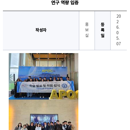
연구 역량 입증
20
2
홍
등
6.
작성자
보
록
0
실
일
5.
07