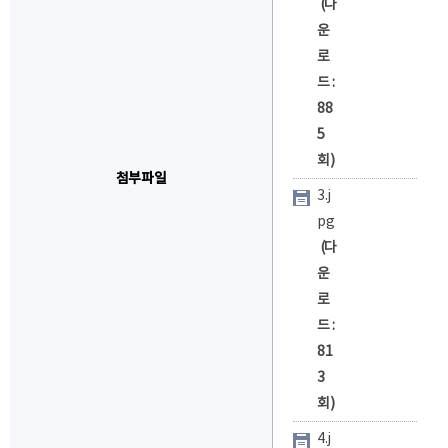
(다
운
로
드 :
88
5
회)
첨부파일
3.j
pg
(다
운
로
드 :
81
3
회)
4.j