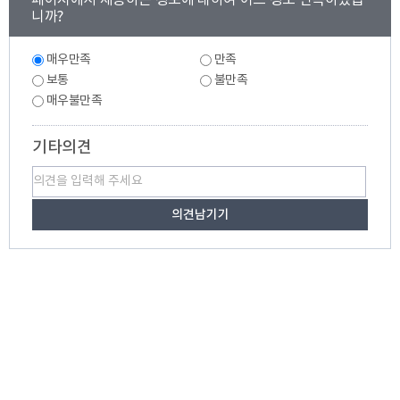
페이지에서 제공하는 정보에 대하여 어느 정도 만족하셨습
텐
니까?
츠
만
만
족
매우만족
만족
족
도
도
보통
불만족
조
조
매우불만족
사
사
기타의견