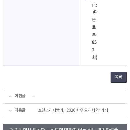
pg
(다
운
로
드 :
85
2
회)
목록
이전글
서영대학교_'2026년 국민 참여형 소방 안전 홍보 프로젝
다음글
호텔조리제빵과, ‘2026 한우 요리체험’ 개최
콘