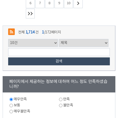
6
7
8
9
10
전체
1,714
건
1
/172페이지
검색
콘
페이지에서 제공하는 정보에 대하여 어느 정도 만족하셨습
텐
니까?
츠
만
만
족
매우만족
만족
족
도
도
보통
불만족
조
조
매우불만족
사
사