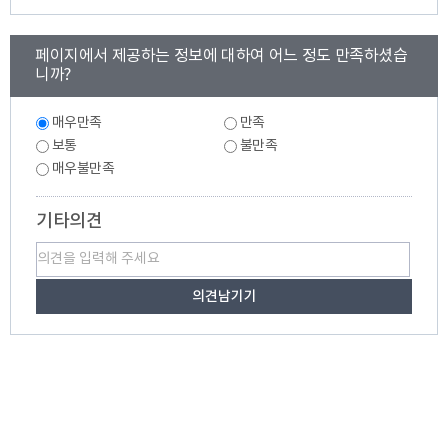
콘
페이지에서 제공하는 정보에 대하여 어느 정도 만족하셨습
텐
니까?
츠
만
만
족
매우만족
만족
족
도
도
보통
불만족
조
조
매우불만족
사
사
기타의견