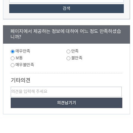
검색
콘
페이지에서 제공하는 정보에 대하여 어느 정도 만족하셨습
텐
니까?
츠
만
만
족
매우만족
만족
족
도
도
보통
불만족
조
조
매우불만족
사
사
기타의견